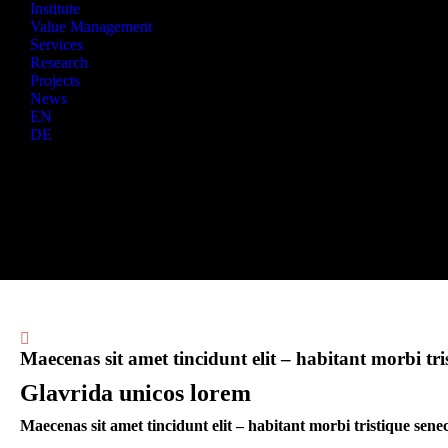
Institute
Value Management
Services
Research
Projects
News
EN
DE
Maecenas sit amet tincidunt elit – habitant morbi tris
Glavrida unicos lorem
Maecenas sit amet tincidunt elit – habitant morbi tristique senec