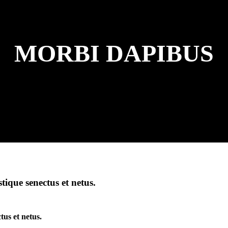
MORBI DAPIBUS
tique senectus et netus.
tus et netus.