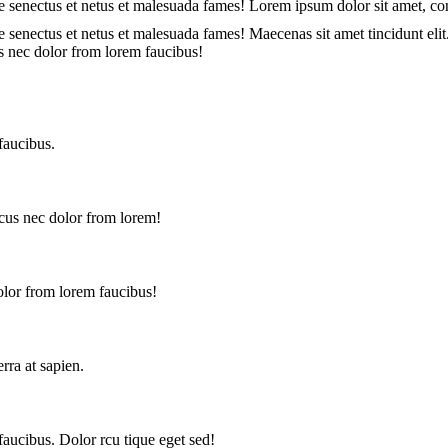
ue senectus et netus et malesuada fames! Lorem ipsum dolor sit amet, cons
ue senectus et netus et malesuada fames! Maecenas sit amet tincidunt elit
s nec dolor from lorem faucibus!
faucibus.
acus nec dolor from lorem!
olor from lorem faucibus!
rra at sapien.
faucibus. Dolor rcu tique eget sed!